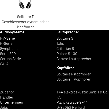
Solitaire T
Geschlossener dynamischer
Kopfhörer
Audiosysteme
Lautsprecher
HV-Serie
Solitaire S
R-Serie
Talis
Symphonia
Criterion S
Serie 200
Pulsar S 130
Caruso Serie
Caruso Lautsprecher
CALA
Kopfhörer
Solitaire P Kopfhörer
Solitaire T Kopfhörer
Zubehör
T+A elektroakustik GmbH & Co.
Händler
KG
Unternehmen
Planckstraße 9–11
Jobs
D-32052 Herford