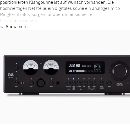
positionierten Klangbühne ist auf Wunsch vorhanden. Die
hochwertigen Netzteile, ein digitales sowie ein analoges mit 2
Ringkerntrafos, sorgen für überdimensionierte
Leistungsreserven.
Die Digitalsektion verfügt über den proprietären T+A True 1 Bit
Show more
Digital/Analog Wandler, der unglaubliche DSD 1024 für Bitstream
ermöglicht, und den T+A Quadrupel Converter mit 32 Bit/768 kHz
für PCM. Wie alle aktuellen DACs von T+A ist auch der neue HA
200 mit einer vollständig optimierten und völlig getrennten
Dekodierarchitektur für DSD und PCM ausgestattet, die die
feinste Dekodierung aller digitalen Formate ermöglicht.
Das Gehäusedesign und Material harmonieren perfekt mit der
einzigartigen Elektronik. Der HA 200 ist deutlich größer und
schwerer als andere Kopfhörerverstärker, das ist aber angesichts
von mehr als 2300 Bauteilen und der aufwendigen HV-
Technologie auch nicht verwunderlich. Alle Gehäuseteile sind aus
a-magnetischem Aluminium hergestellt, die Frontplatte wird
sogar, wie bei der HV-Serie, aus einer massiven Platte aus dem
Vollen gefräst. Präzise QMMP Messinstrumente und ein großes
Display liefern wichtige Systeminformationen und zeigen die
Betriebszustände genau an. Die IR-Fernbedienung FM8 steuert