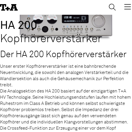
→
×
Skip
to
Content
HA 200
Kopfhörer­verstärker
Der HA 200 Kopfhörerverstärker
Unser erster Kopfhörerverstärker ist eine bahnbrechende
Neuentwicklung, die sowohl den analogen Verstärkerteil und die
Wandlersektion als auch die Gehäusemechanik zur Perfektion
treibt.
Die Analogsektion des HA 200 basiert auf der einzigartigen T+A
HV Technologie. Seine Hochleistungsendstufen laufen mit hohem
Ruhestrom im Class A Betrieb und können selbst schwierigste
Kopfhörer problemlos treiben. Selbst die Impedanz der drei
Kopfhörerausgänge lässt sich genau auf den verwendeten
Kopfhörer und die individuellen Klangvorstellungen abstimmen.
Die Crossfeed-Funktion zur Erzeugung einer vor dem Kopf