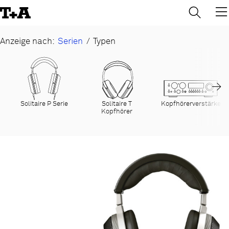
→
×
Skip
to
Content
Anzeige nach:
Serien
/
Typen
→
Solitaire P Serie
Solitaire T
Kopfhörerverstärker
Kopfhörer