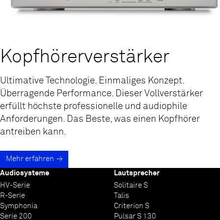
Kopfhörer­verstärker
Ultimative Technologie. Einmaliges Konzept.
Überragende Performance. Dieser Vollverstärker
erfüllt höchste professionelle und audiophile
Anforderungen. Das Beste, was einen Kopfhörer
antreiben kann.
Mehr erfahren
Audiosysteme
Lautsprecher
HV-Serie
Solitaire S
R-Serie
Talis
Symphonia
Criterion S
Serie 200
Pulsar S 130