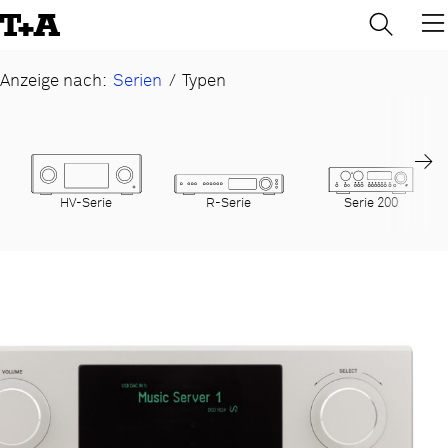
→
×
Skip
to
Content
Anzeige nach:
Serien
/
Typen
→
HV-Serie
R-Serie
Serie 200