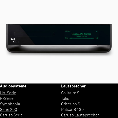
Audiosysteme
Lautsprecher
HV-Serie
Solitaire S
R-Serie
Talis
Symphonia
Criterion S
Serie 200
Pulsar S 130
Caruso Serie
Caruso Lautsprecher