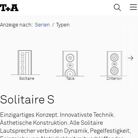
→
×
Skip
to
Content
Anzeige nach:
Serien
/
Typen
→
Solitaire
Talis
Criterion
Solitaire S
Einzigartiges Konzept. Innovativste Technik.
Ästhetische Konstruktion. Alle Solitaire
Lautsprecher verbinden Dynamik, Pegelfestigkeit,