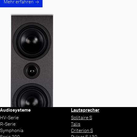
Mehr erfahren
Audiosysteme
Lautsprecher
HV-Serie
Solitaire S
R-Serie
Talis
Symphonia
Criterion S