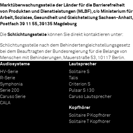
Marktüberwachungsstelle der Länder für die Barrierefreiheit
von Produkten und Dienstleistungen (MLBF), c/o Ministerium für
Arbeit, Soziales, Gesundheit und Gleichstellung Sachsen-Anhalt,
Postfach 39 11 55, 39135 Magdeburg
Die
Schlichtungsstelle
können Sie direkt kontaktieren unter:
Schlichtungsstelle nach dem Behindertengleichstellungsgesetz
bei dem Beauftragten der Bundesregierung für die Belange von
Menschen mit Behinderungen, Mauerstraße 53, 10117 Berlin.
Audiosysteme
Lautsprecher
HV-Serie
Solitaire S
R-Serie
Talis
Symphonia
Criterion S
Serie 200
Pulsar S 130
Caruso Serie
Caruso Lautsprecher
CALA
Kopfhörer
Solitaire P Kopfhörer
Solitaire T Kopfhörer