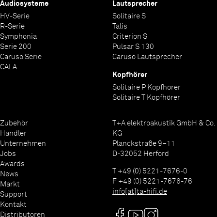
Audiosysteme
Lautsprecher
HV-Serie
Solitaire S
R-Serie
Talis
Symphonia
Criterion S
Serie 200
Pulsar S 130
Caruso Serie
Caruso Lautsprecher
CALA
Kopfhörer
Solitaire P Kopfhörer
Solitaire T Kopfhörer
Zubehör
T+A elektroakustik GmbH & Co.
Händler
KG
Unternehmen
Planckstraße 9–11
Jobs
D-32052 Herford
Awards
T +49 (0) 5221-7676-0
News
F +49 (0) 5221-7676-76
Markt
info[at]ta-hifi.de
Support
Kontakt
Distributoren