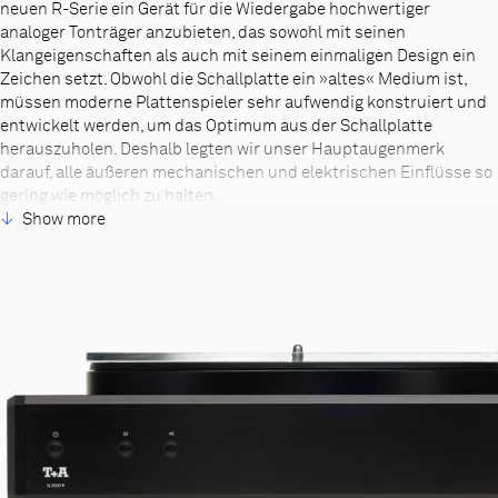
neuen R-Serie ein Gerät für die Wiedergabe hochwertiger
analoger Tonträger anzubieten, das sowohl mit seinen
Klangeigenschaften als auch mit seinem einmaligen Design ein
Zeichen setzt. Obwohl die Schallplatte ein »altes« Medium ist,
müssen moderne Plattenspieler sehr aufwendig konstruiert und
entwickelt werden, um das Optimum aus der Schallplatte
herauszuholen. Deshalb legten wir unser Hauptaugenmerk
darauf, alle äußeren mechanischen und elektrischen Einflüsse so
gering wie möglich zu halten.
So gelang es uns, für den G 2000 R einen völlig ruhigen und
Show more
gleichmäßig laufenden Antriebsmotor zu entwickeln und ein
absolut ruhiges, resonanzfreies Gesamtsystem zu erschaffen, das
Körperschall, Resonanzen und Vibrationen auf ein Minimum
reduziert. Das Ergebnis ist ein überragender Klang, absolut
transparent, extrem dynamisch und souverän. Unser
Plattenspieler wird in verschiedenen Ausstattungsvarianten
geliefert. Wir empfehlen sehr die Verwendung unseres
Phonovorverstärkermoduls PH E-G R MC direkt im Chassis. Als
Tonarm verwenden wir eine modifizierte Version der Firma
Clearaudio mit einem ebenfalls modifizierten MC-System. Der G
2000 R kann aber selbstverständlich auch ohne Arm oder