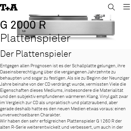
→
×
Skip
to
Content
G 2000 R
Plattenspieler
Der Plattenspieler
Entgegen allen Prognosen ist es der Schallplatte gelungen, ihre
Daseinsberechtigung über die vergangenen Jahrzehnte zu
behaupten und sogar zu festigen. Als sie zu Beginn der Neunziger
Jahre beinahe von der CD verdrängt wurde, vermissten Viele die
Eigenschaften dieses Mediums, insbesondere die Materialität
und den subjektiv empfundenen wärmeren Klang. Vinyl galt zwar
im Vergleich zur CD als unpraktisch und platzraubend, aber
gerade deshalb hatte es den neuen Medien etwas voraus: einen
unverwechselbaren Charakter.
Wir haben den sehr erfolgreichen Plattenspieler G 1260 R der
alten R-Serie weiterentwickelt und verbessert, um auch in der