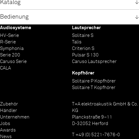
Katalog
Katalog Solitaire SE Lautsprecher
Katalog Solitaire Anniversary Edition
Bedienung
Deutsch
Deutsch
Audiosysteme
Lautsprecher
Englisch
Englisch
Bedienungsanleitung Solitaire CWT 1000-40
Bedienungsanleitung Solitaire SE Lautsprecher
HV-Serie
Solitaire S
Deutsch
Deutsch
R-Serie
Talis
Englisch
Englisch
Symphonia
Criterion S
Serie 200
Pulsar S 130
Caruso Serie
Caruso Lautsprecher
CALA
Kopfhörer
Solitaire P Kopfhörer
Solitaire T Kopfhörer
Zubehör
T+A elektroakustik GmbH & Co.
Händler
KG
Unternehmen
Planckstraße 9–11
Jobs
D-32052 Herford
Awards
T +49 (0) 5221-7676-0
News