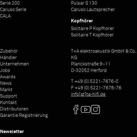
Serie 200
Pulsar S 130
Fähigkeiten optimiert ist.
Caruso Serie
Caruso Lautsprecher
Roon Labs Support
CALA
Kopfhörer
Solitaire P Kopfhörer
Solitaire T Kopfhörer
Zubehör
T+A elektroakustik GmbH & Co.
Händler
KG
Unternehmen
Planckstraße 9–11
Jobs
D-32052 Herford
Awards
T +49 (0) 5221-7676-0
News
F +49 (0) 5221-7676-76
Markt
info[at]ta-hifi.de
Support
Kontakt
Distributoren
Garantie Registrierung
Newsletter