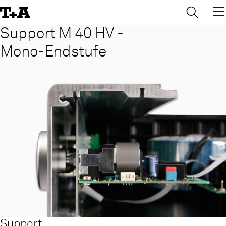
→
×
Skip
to
Content
Support M 40 HV -
Mono-Endstufe
Support