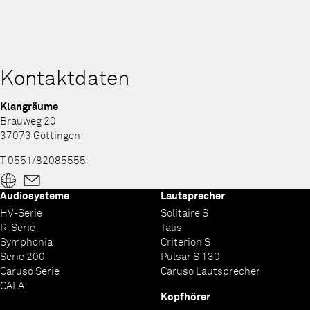
Kontaktdaten
Klangräume
Brauweg 20
37073 Göttingen
T 0551/82085555
Audiosysteme
Lautsprecher
HV-Serie
Solitaire S
R-Serie
Talis
Symphonia
Criterion S
Serie 200
Pulsar S 130
Caruso Serie
Caruso Lautsprecher
CALA
Kopfhörer