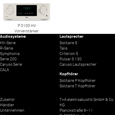
P 3100 HV
Vorverstärker
Audiosysteme
Lautsprecher
HV-Serie
Solitaire S
R-Serie
Talis
Symphonia
Criterion S
Serie 200
Pulsar S 130
Caruso Serie
Caruso Lautsprecher
CALA
Kopfhörer
Solitaire P Kopfhörer
Solitaire T Kopfhörer
Zubehör
T+A elektroakustik GmbH & Co.
Händler
KG
Unternehmen
Planckstraße 9–11