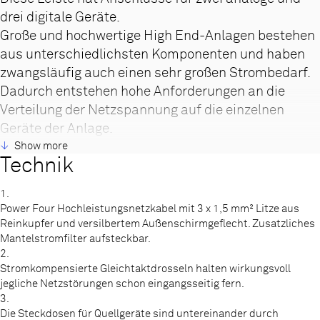
drei digitale Geräte.
Große und hochwertige High End-Anlagen bestehen
aus unterschiedlichsten Komponenten und haben
zwangsläufig auch einen sehr großen Strombedarf.
Dadurch entstehen hohe Anforderungen an die
Verteilung der Netzspannung auf die einzelnen
Geräte der Anlage.
Die Power Bars sind so konstruiert und
Show more
Technik
ausgestattet, dass sie die Störkomponenten
wirkungsvoll unterdrücken und eliminieren.
In einer
1.
Anlage befinden sich in den meisten Fällen
Power Four Hochleistungsnetzkabel mit 3 x 1,5 mm² Litze aus
verschiedene Gerätetypen, wie Vorverstärker,
Reinkupfer und versilbertem Außenschirmgeflecht. Zusatzliches
Endstufen, CD-Player oder Streamer, also Geräte
Mantelstromfilter aufsteckbar.
2.
mit analogen oder digitalen Netzteilen.
Auch wenn
Stromkompensierte Gleichtaktdrosseln halten wirkungsvoll
man die Netzteile in den Geräten abschirmt, lassen
jegliche Netzstörungen schon eingangsseitig fern.
sich Rückwirkungen auf die Steckerleiste nicht
3.
vermeiden. Deshalb gibt es in jeder Power Bar
Die Steckdosen für Quellgeräte sind untereinander durch