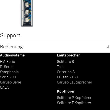
Support
Bedienung
Audiosysteme
Lautsprecher
Power Bar 2+3 und 2+5 Bedienung
HV-Serie
Solitaire S
Deutsch
R-Serie
Talis
Englisch
Symphonia
Criterion S
Serie 200
Pulsar S 130
Caruso Serie
Caruso Lautsprecher
CALA
Kopfhörer
Solitaire P Kopfhörer
Solitaire T Kopfhörer