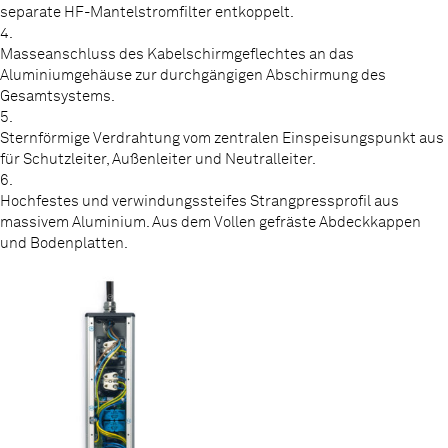
separate HF-Mantelstromfilter entkoppelt.
Steckdosen für Analoggeräte und für Geräte mit
4.
digitalen Netzteilen. Wir entkoppeln jede einzelne
Masseanschluss des Kabelschirmgeflechtes an das
Steckdose für die Quellgeräte nochmals separat
Aluminiumgehäuse zur durchgängigen Abschirmung des
und verhindern so das Übersprechen zwischen den
Gesamtsystems.
5.
Geräten.
Sternförmige Verdrahtung vom zentralen Einspeisungspunkt aus
für Schutzleiter, Außenleiter und Neutralleiter.
6.
Hochfestes und verwindungssteifes Strangpressprofil aus
massivem Aluminium. Aus dem Vollen gefräste Abdeckkappen
und Bodenplatten.