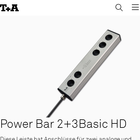
→
×
Skip
to
Content
Power Bar 2+3Basic HD
Diese Leiste hat Anschlüsse für zwei analoge und