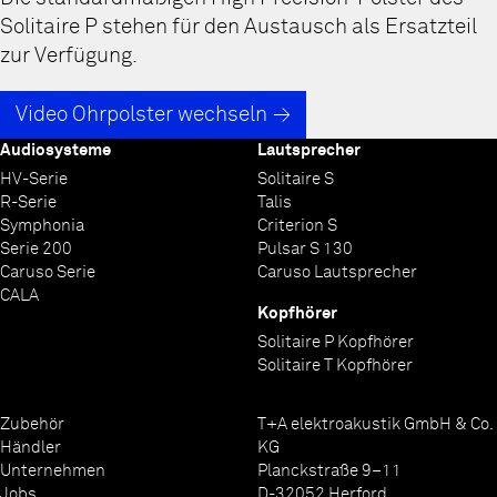
Solitaire P stehen für den Austausch als Ersatzteil
zur Verfügung.
Video Ohrpolster wechseln
Audiosysteme
Lautsprecher
HV-Serie
Solitaire S
R-Serie
Talis
Symphonia
Criterion S
Serie 200
Pulsar S 130
Caruso Serie
Caruso Lautsprecher
CALA
Kopfhörer
Solitaire P Kopfhörer
Solitaire T Kopfhörer
Zubehör
T+A elektroakustik GmbH & Co.
Händler
KG
Unternehmen
Planckstraße 9–11
Jobs
D-32052 Herford