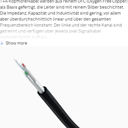
T+A Kopfhörerkabel werden aus reinem OFC (Oxygen Free Copper)
als Basis gefertigt, die Leiter sind mit reinem Silber beschichtet.
Die Impedanz, Kapazität und Induktivität sind gering, vor allem
aber überdurchschnittlich linear und über den gesamten
Frequenzbereich konstant. Der linke und der rechte Kanal sind
getrennt und verfügen über jeweils zwei Signalkabel
(symmetrischer Aufbau).
Um schädliche elektrostatische Einflüsse und Aufladungen zu
Show more
vermeiden werden beide zusätzlich mit einem versilberten
Abschirmgeflecht ummantelt. Die Isolierung besteht aus
hochwertigen dielektrischen Materialien. Auf der Kopfhörerseite
werden professionelle zweipolige Anschlüsse (Stecker und
Buchse) verwendet.