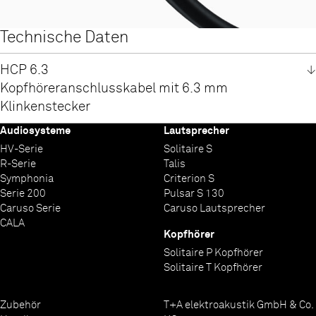
Technische Daten
HCP 6.3
Kopfhöreranschlusskabel mit 6.3 mm
Klinkenstecker
Audiosysteme
Lautsprecher
Messwerte
Induktivität
Kapazität
Impedanz
HV-Serie
Solitaire S
bei 3 m Kabellänge
1,7 µH
440 pF
630 mOhm
R-Serie
Talis
Symphonia
Criterion S
Serie 200
Pulsar S 130
Caruso Serie
Caruso Lautsprecher
CALA
Kopfhörer
Solitaire P Kopfhörer
Solitaire T Kopfhörer
Zubehör
T+A elektroakustik GmbH & Co.