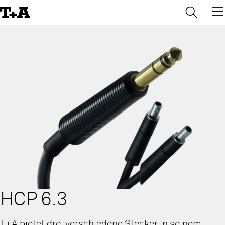
→
×
Skip
to
Content
HCP 6.3
T+A bietet drei verschiedene Stecker in seinem