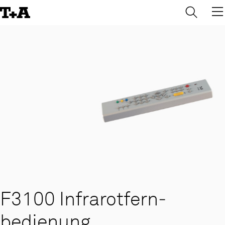
→
×
Skip
to
Content
F3100 Infrarotfern­
bedienung