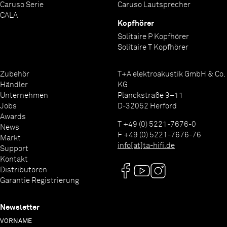
aber ausgezeichnet in der Hand.
Caruso Serie
Caruso Lautsprecher
CALA
Kopfhörer
Solitaire P Kopfhörer
Solitaire T Kopfhörer
Zubehör
T+A elektroakustik GmbH & Co.
Händler
KG
Unternehmen
Planckstraße 9–11
Jobs
D-32052 Herford
Awards
T +49 (0) 5221-7676-0
News
F +49 (0) 5221-7676-76
Markt
info[at]ta-hifi.de
Support
Kontakt
Distributoren
Garantie Registrierung
Newsletter
VORNAME