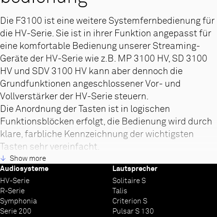
Die F3100 ist eine weitere Systemfernbedienung für
die HV-Serie. Sie ist in ihrer Funktion angepasst für
eine komfortable Bedienung unserer Streaming-
Geräte der HV-Serie wie z.B. MP 3100 HV, SD 3100
HV und SDV 3100 HV kann aber dennoch die
Grundfunktionen angeschlossener Vor- und
Vollverstärker der HV-Serie steuern.
Die Anordnung der Tasten ist in logischen
Funktionsblöcken erfolgt, die Bedienung wird durch
klare, farbliche Kennzeichnung der wichtigsten
Tasten sehr vereinfacht.
Die F3100 wird wie die HV-Geräte aus Aluminium
Show more
Audiosysteme
Lautsprecher
hergestellt und aus dem Vollen aus einem einzigen
HV-Serie
Solitaire S
massivem Block gefräst, Glasperlen gestrahlt,
R-Serie
Talis
eloxiert und abschließend mit einem Speziallack
Symphonia
Criterion S
überzogen. Sie ist relativ groß und nicht leicht, liegt
Serie 200
Pulsar S 130