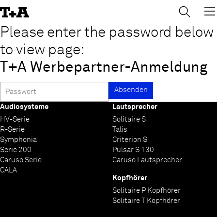
→
×
Skip
to
Content
Please enter the password below
to view page:
T+A Werbepartner-Anmeldung
Audiosysteme
Lautsprecher
HV-Serie
Solitaire S
R-Serie
Talis
Symphonia
Criterion S
Serie 200
Pulsar S 130
Caruso Serie
Caruso Lautsprecher
CALA
Kopfhörer
Solitaire P Kopfhörer
Solitaire T Kopfhörer