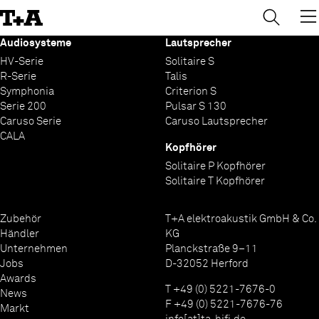
→
×
Skip
to
Content
Audiosysteme
Lautsprecher
HV-Serie
Solitaire S
R-Serie
Talis
Symphonia
Criterion S
Serie 200
Pulsar S 130
Caruso Serie
Caruso Lautsprecher
CALA
Kopfhörer
Solitaire P Kopfhörer
Solitaire T Kopfhörer
Zubehör
T+A elektroakustik GmbH & Co.
Händler
KG
Unternehmen
Planckstraße 9–11
Jobs
D-32052 Herford
Awards
T +49 (0) 5221-7676-0
News
F +49 (0) 5221-7676-76
Markt