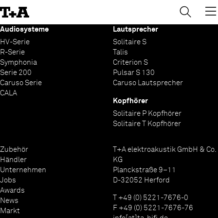
→
×
Skip
to
Content
Audiosysteme
Lautsprecher
HV-Serie
Solitaire S
R-Serie
Talis
Symphonia
Criterion S
Serie 200
Pulsar S 130
Caruso Serie
Caruso Lautsprecher
CALA
Kopfhörer
Solitaire P Kopfhörer
Solitaire T Kopfhörer
Zubehör
T+A elektroakustik GmbH & Co.
Händler
KG
Unternehmen
Planckstraße 9–11
Jobs
D-32052 Herford
Awards
T +49 (0) 5221-7676-0
News
F +49 (0) 5221-7676-76
Markt