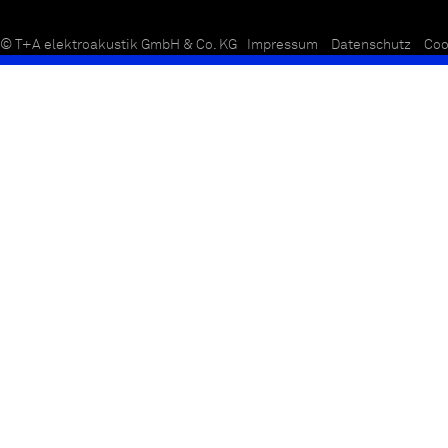
© T+A elektroakustik GmbH & Co. KG
Impressum
Datenschutz
Coo