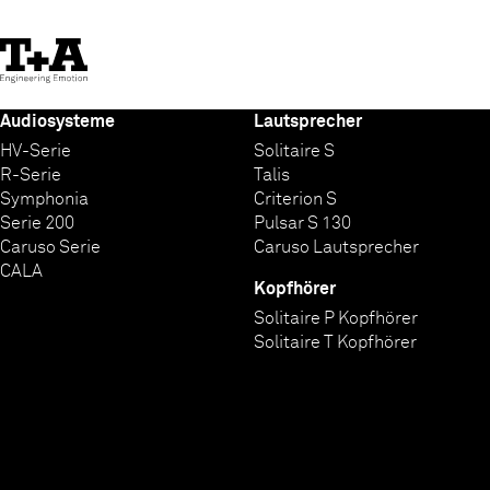
Skip
to
Content
Audiosysteme
Lautsprecher
HV-Serie
Solitaire S
R-Serie
Talis
Symphonia
Criterion S
Serie 200
Pulsar S 130
Caruso Serie
Caruso Lautsprecher
CALA
Kopfhörer
Solitaire P Kopfhörer
Solitaire T Kopfhörer