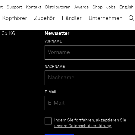
kt
Support
Kontakt
Distributoren
Awards
Shop
Jobs
English
→
×
Kopfhörer
Zubehör
Händler
Unternehmen
 Co. KG
Newsletter
VORNAME
NACHNAME
E-MAIL
Indem Sie fortfahren, akzeptieren Sie
unsere Datenschutzerklärung.