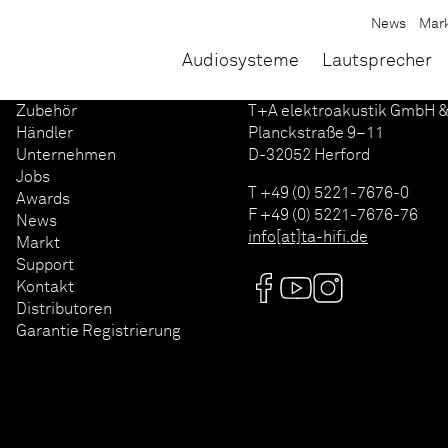
News
Mar
Audiosysteme
Lautsprecher
Zubehör
T+A elektroakustik GmbH &
Händler
Planckstraße 9–11
Unternehmen
D-32052 Herford
Jobs
T +49 (0) 5221-7676-0
Awards
F +49 (0) 5221-7676-76
News
info[at]ta-hifi.de
Markt
Support
Kontakt
Distributoren
Garantie Registrierung