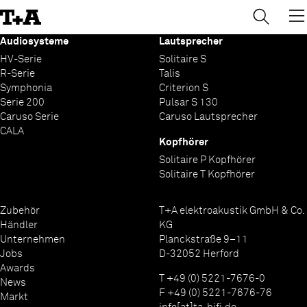
→
×
Skip
to
Content
Audiosysteme
Lautsprecher
HV-Serie
Solitaire S
R-Serie
Talis
Symphonia
Criterion S
Serie 200
Pulsar S 130
Caruso Serie
Caruso Lautsprecher
CALA
Kopfhörer
Solitaire P Kopfhörer
Solitaire T Kopfhörer
Zubehör
T+A elektroakustik GmbH & Co.
Händler
KG
Unternehmen
Planckstraße 9–11
Jobs
D-32052 Herford
Awards
T +49 (0) 5221-7676-0
News
F +49 (0) 5221-7676-76
Markt