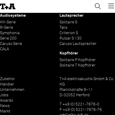
→
×
Skip
to
Content
Audiosysteme
Lautsprecher
HV-Serie
Solitaire S
R-Serie
Talis
Symphonia
Criterion S
Serie 200
Pulsar S 130
Caruso Serie
Caruso Lautsprecher
CALA
Kopfhörer
Solitaire P Kopfhörer
Solitaire T Kopfhörer
Zubehör
T+A elektroakustik GmbH & Co.
Händler
KG
Unternehmen
Planckstraße 9–11
Jobs
D-32052 Herford
Awards
T +49 (0) 5221-7676-0
News
F +49 (0) 5221-7676-76
Markt