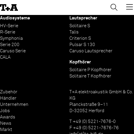
→
×
Skip
to
Content
Audiosysteme
Lautsprecher
HV-Serie
Solitaire S
R-Serie
Talis
Symphonia
Criterion S
Serie 200
Pulsar S 130
Caruso Serie
Caruso Lautsprecher
CALA
Kopfhörer
Solitaire P Kopfhörer
Solitaire T Kopfhörer
Zubehör
T+A elektroakustik GmbH & Co.
Händler
KG
Unternehmen
Planckstraße 9–11
Jobs
D-32052 Herford
Awards
T +49 (0) 5221-7676-0
News
F +49 (0) 5221-7676-76
Markt