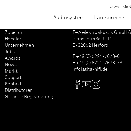
News
Mar
Audiosysteme
Lautsprecher
Zubehör
T+A elektroakustik GmbH &
Händler
Planckstraße 9–11
Unternehmen
D-32052 Herford
Jobs
T +49 (0) 5221-7676-0
Awards
F +49 (0) 5221-7676-76
News
info[at]ta-hifi.de
Markt
Support
Kontakt
Distributoren
Garantie Registrierung