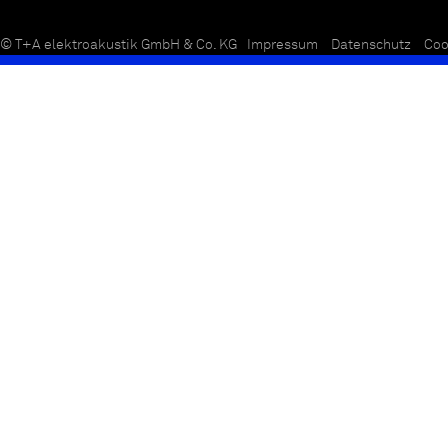
© T+A elektroakustik GmbH & Co. KG
Impressum
Datenschutz
Coo