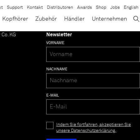
kt
Support
Kontakt
Distributoren
Awards
Shop
Jobs
English
→
×
Kopfhörer
Zubehör
Händler
Unternehmen
 Co. KG
Newsletter
VORNAME
NACHNAME
E-MAIL
Indem Sie fortfahren, akzeptieren Sie
unsere Datenschutzerklärung.