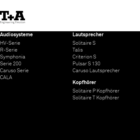
Skip
to
Content
Audiosysteme
Lautsprecher
HV-Serie
Solitaire S
R-Serie
Talis
Symphonia
Criterion S
Serie 200
Pulsar S 130
Caruso Serie
Caruso Lautsprecher
CALA
Kopfhörer
Solitaire P Kopfhörer
Solitaire T Kopfhörer