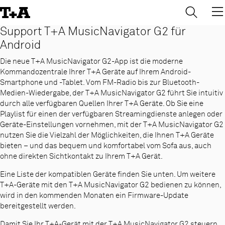
→
×
Skip
to
Content
Support T+A MusicNavigator G2 für
Android
Die neue T+A MusicNavigator G2-App ist die moderne
Kommandozentrale Ihrer T+A Geräte auf Ihrem Android-
Smartphone und -Tablet. Vom FM-Radio bis zur Bluetooth-
Medien-Wiedergabe, der T+A MusicNavigator G2 führt Sie intuitiv
durch alle verfügbaren Quellen Ihrer T+A Geräte. Ob Sie eine
Playlist für einen der verfügbaren Streamingdienste anlegen oder
Geräte-Einstellungen vornehmen, mit der T+A MusicNavigator G2
nutzen Sie die Vielzahl der Möglichkeiten, die Ihnen T+A Geräte
bieten – und das bequem und komfortabel vom Sofa aus, auch
ohne direkten Sichtkontakt zu Ihrem T+A Gerät.
Eine Liste der kompatiblen Geräte finden Sie unten. Um weitere
T+A-Geräte mit den T+A MusicNavigator G2 bedienen zu können,
wird in den kommenden Monaten ein Firmware-Update
bereitgestellt werden.
Damit Sie Ihr T+A-Gerät mit der T+A MusicNavigator G2 steuern