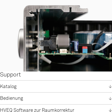
Support
Katalog
Katalog HV-Serie
Bedienung
Deutsch
Englisch
Bedienungsanleitung PA 3000 HV
Bedienungsanleitung Phonomodul
HVEQ Software zur Raumkorrektur