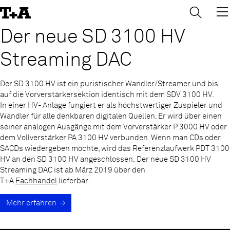
→
×
Skip
to
Content
Der neue SD 3100 HV
Streaming DAC
Der SD 3100 HV ist ein puristischer Wandler/Streamer und bis
auf die Vorverstärkersektion identisch mit dem SDV 3100 HV.
In einer HV- Anlage fungiert er als höchstwertiger Zuspieler und
Wandler für alle denkbaren digitalen Quellen. Er wird über einen
seiner analogen Ausgänge mit dem Vorverstärker P 3000 HV oder
dem Vollverstärker PA 3100 HV verbunden. Wenn man CDs oder
SACDs wiedergeben möchte, wird das Referenzlaufwerk PDT 3100
HV an den SD 3100 HV angeschlossen. Der neue SD 3100 HV
Streaming DAC ist ab März 2019 über den
T+A
Fachhandel
lieferbar.
Mehr erfahren