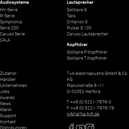
Audiosysteme
Lautsprecher
HV-Serie
Solitaire S
R-Serie
Talis
Symphonia
Criterion S
Serie 200
Pulsar S 130
Caruso Serie
Caruso Lautsprecher
CALA
Kopfhörer
Solitaire P Kopfhörer
Solitaire T Kopfhörer
Zubehör
T+A elektroakustik GmbH & Co.
Händler
KG
Unternehmen
Planckstraße 9–11
Jobs
D-32052 Herford
Awards
T +49 (0) 5221-7676-0
News
F +49 (0) 5221-7676-76
Markt
info[at]ta-hifi.de
Support
Kontakt
Distributoren