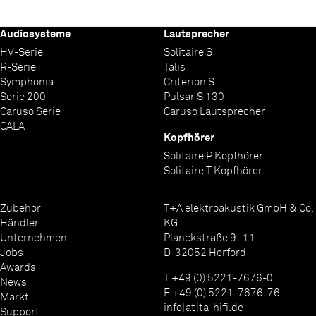
Audiosysteme
Lautsprecher
HV-Serie
Solitaire S
R-Serie
Talis
Symphonia
Criterion S
Serie 200
Pulsar S 130
Caruso Serie
Caruso Lautsprecher
CALA
Kopfhörer
Solitaire P Kopfhörer
Solitaire T Kopfhörer
Zubehör
T+A elektroakustik GmbH & Co.
Händler
KG
Unternehmen
Planckstraße 9–11
Jobs
D-32052 Herford
Awards
T +49 (0) 5221-7676-0
News
F +49 (0) 5221-7676-76
Markt
info[at]ta-hifi.de
Support