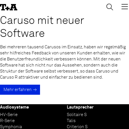
→
×
Skip
to
Content
Caruso mit neuer
Software
Bei mehreren tausend Carusos im Einsatz, haben wir regelmäßig
sehr hilfreiches Feedback von unseren Kunden erhalten, wie wir
die Benutzerfreundlichkeit verbessern können. Mit der neuen
Software hat sich nicht nur das Aussehen, sondern auch die
Struktur der Software selbst verbessert, so dass Caruso und
Caruso R attraktiver und einfacher zu bedienen sind.
Mehr erfahren
Audiosysteme
Lautsprecher
HV-Serie
Solitaire S
R-Serie
Talis
Symphonia
Criterion S