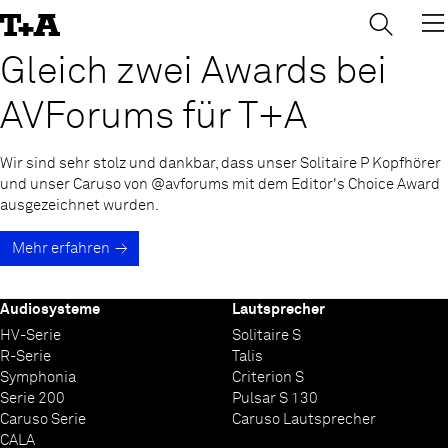
→
×
Skip
to
Content
Gleich zwei Awards bei
AVForums für T+A
Wir sind sehr stolz und dankbar, dass unser Solitaire P Kopfhörer
und unser Caruso von @avforums mit dem Editor's Choice Award
ausgezeichnet wurden.
Mehr erfahren
Audiosysteme
Lautsprecher
HV-Serie
Solitaire S
R-Serie
Talis
Symphonia
Criterion S
Serie 200
Pulsar S 130
Caruso Serie
Caruso Lautsprecher
CALA