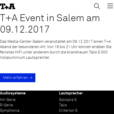
→
×
Skip
to
Content
T+A Event in Salem am
09.12.2017
Das Media-Center-Salem veranstaltet am 09.12.2017 einen T+A
Abend der besonderen Art. Von 16 bis 21 Uhr können erleben Sie
feinstes HiFi unter anderem durch die brandneuen Talis S 300
Vollaluminium Lautsprecher.
Mehr erfahren
Audiosysteme
Lautsprecher
HV-Serie
Solitaire S
R-Serie
Talis
Symphonia
Criterion S