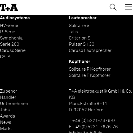
→
×
Skip
to
Content
Audiosysteme
Lautsprecher
HV-Serie
Solitaire S
R-Serie
Talis
Symphonia
Criterion S
Serie 200
Pulsar S 130
Caruso Serie
Caruso Lautsprecher
CALA
Kopfhörer
Solitaire P Kopfhörer
Solitaire T Kopfhörer
Zubehör
T+A elektroakustik GmbH & Co.
Händler
KG
Unternehmen
Planckstraße 9–11
Jobs
D-32052 Herford
Awards
T +49 (0) 5221-7676-0
News
F +49 (0) 5221-7676-76
Markt