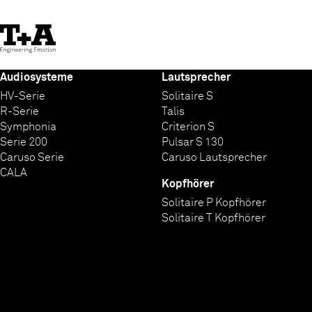
Skip
to
Content
Audiosysteme
Lautsprecher
HV-Serie
Solitaire S
R-Serie
Talis
Symphonia
Criterion S
Serie 200
Pulsar S 130
Caruso Serie
Caruso Lautsprecher
CALA
Kopfhörer
Solitaire P Kopfhörer
Solitaire T Kopfhörer