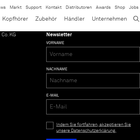
ews
Markt
Support
Kontakt
Distributoren
Awards
Shop
Jobs
→
×
Kopfhörer
Zubehör
Händler
Unternehmen
 Co. KG
Newsletter
VORNAME
NACHNAME
E-MAIL
Indem Sie fortfahren, akzeptieren Sie
unsere Datenschutzerklärung.