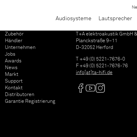
N
Audiosysteme
Lautsprecher
Zubehör
T+A elektroakustik GmbH &
Händler
Planckstraße 9–11
Unternehmen
D-32052 Herford
Jobs
T +49 (0) 5221-7676-0
Awards
F +49 (0) 5221-7676-76
News
info[at]ta-hifi.de
Markt
Support
Kontakt
Distributoren
Garantie Registrierung