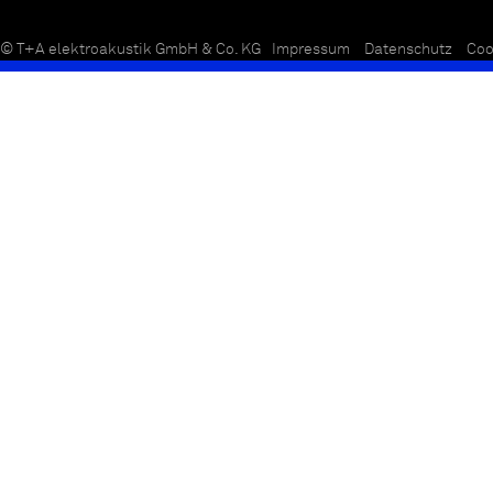
© T+A elektroakustik GmbH & Co. KG
Impressum
Datenschutz
Coo