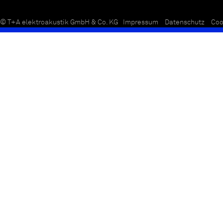
© T+A elektroakustik GmbH & Co. KG
Impressum
Datenschutz
Coo