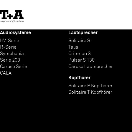
Skip
to
Content
Audiosysteme
Lautsprecher
HV-Serie
Solitaire S
R-Serie
Talis
Symphonia
Criterion S
Serie 200
Pulsar S 130
Caruso Serie
Caruso Lautsprecher
CALA
Kopfhörer
Solitaire P Kopfhörer
Solitaire T Kopfhörer