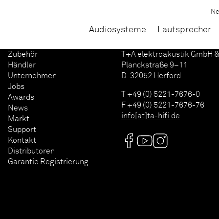
N
Audiosysteme
Lautsprecher
Zubehör
T+A elektroakustik GmbH &
Händler
Planckstraße 9–11
Unternehmen
D-32052 Herford
Jobs
T +49 (0) 5221-7676-0
Awards
F +49 (0) 5221-7676-76
News
info[at]ta-hifi.de
Markt
Support
Kontakt
Distributoren
Garantie Registrierung