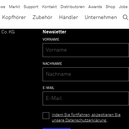
ews
Markt
Support
Kontakt
Distributoren
Awards
Shop
Jobs
→
×
Kopfhörer
Zubehör
Händler
Unternehmen
 Co. KG
Newsletter
VORNAME
NACHNAME
E-MAIL
Indem Sie fortfahren, akzeptieren Sie
unsere Datenschutzerklärung.