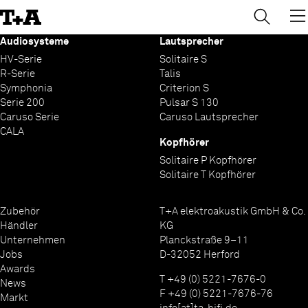
→
×
Skip
to
Content
Audiosysteme
Lautsprecher
HV-Serie
Solitaire S
R-Serie
Talis
Symphonia
Criterion S
Serie 200
Pulsar S 130
Caruso Serie
Caruso Lautsprecher
CALA
Kopfhörer
Solitaire P Kopfhörer
Solitaire T Kopfhörer
Zubehör
T+A elektroakustik GmbH & Co.
Händler
KG
Unternehmen
Planckstraße 9–11
Jobs
D-32052 Herford
Awards
T +49 (0) 5221-7676-0
News
F +49 (0) 5221-7676-76
Markt