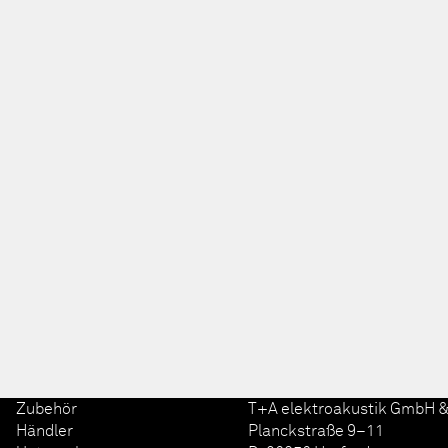
Zubehör
T+A elektroakustik GmbH &
Händler
Planckstraße 9–11