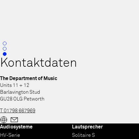
0
1
2
Kontaktdaten
The Department of Music
Units 11 + 12
Barlavington Stud
GU28 OLG Petworth
T 01798 667969
Audiosysteme
Lautsprecher
HV-Serie
Solitaire S