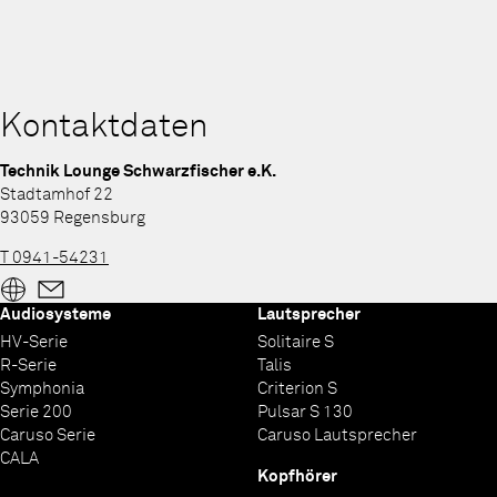
Kontaktdaten
Technik Lounge Schwarzfischer e.K.
Stadtamhof 22
93059 Regensburg
T 0941-54231
Audiosysteme
Lautsprecher
HV-Serie
Solitaire S
R-Serie
Talis
Symphonia
Criterion S
Serie 200
Pulsar S 130
Caruso Serie
Caruso Lautsprecher
CALA
Kopfhörer