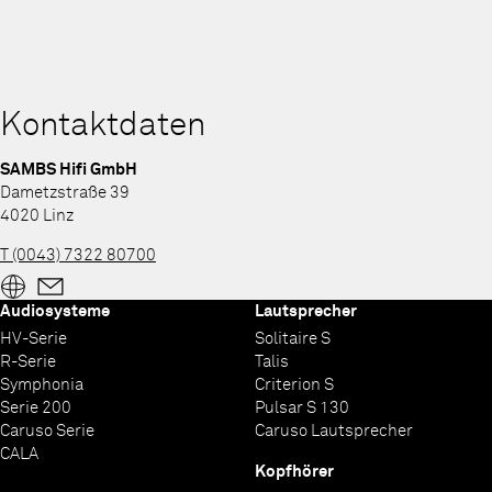
Kontaktdaten
SAMBS Hifi GmbH
Dametzstraße 39
4020 Linz
T (0043) 7322 80700
Audiosysteme
Lautsprecher
HV-Serie
Solitaire S
R-Serie
Talis
Symphonia
Criterion S
Serie 200
Pulsar S 130
Caruso Serie
Caruso Lautsprecher
CALA
Kopfhörer