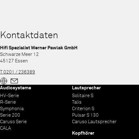
Kontaktdaten
Hifi Spezialist Werner Pawlak GmbH
Schwarze Meer 12
45127 Essen
T 0201 / 236389
Audiosysteme
Lautsprecher
HV-Serie
Solitaire S
R-Serie
Talis
Symphonia
Criterion S
Serie 200
Pulsar S 130
Caruso Serie
Caruso Lautsprecher
CALA
Kopfhörer