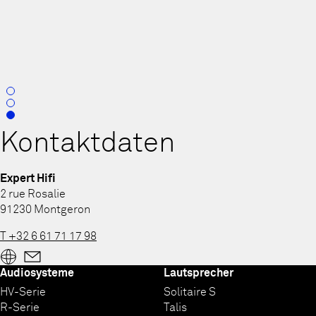
0
1
2
Kontaktdaten
Expert Hifi
2 rue Rosalie
91230 Montgeron
T +32 6 61 71 17 98
Audiosysteme
Lautsprecher
HV-Serie
Solitaire S
R-Serie
Talis