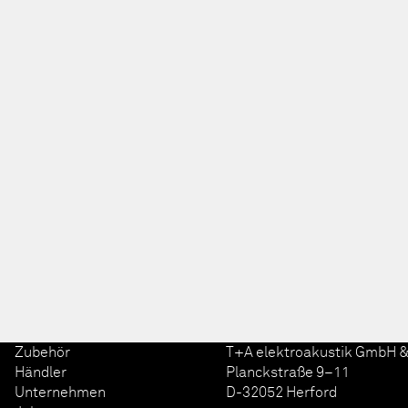
Zubehör
T+A elektroakustik GmbH &
Händler
Planckstraße 9–11
Unternehmen
D-32052 Herford