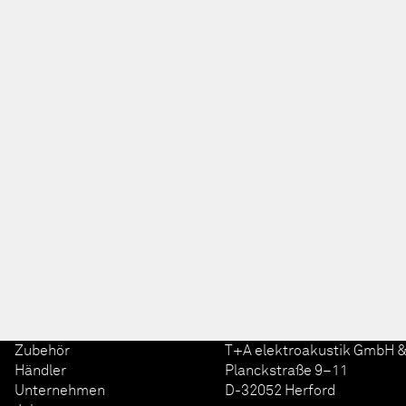
Zubehör
T+A elektroakustik GmbH &
Händler
Planckstraße 9–11
Unternehmen
D-32052 Herford