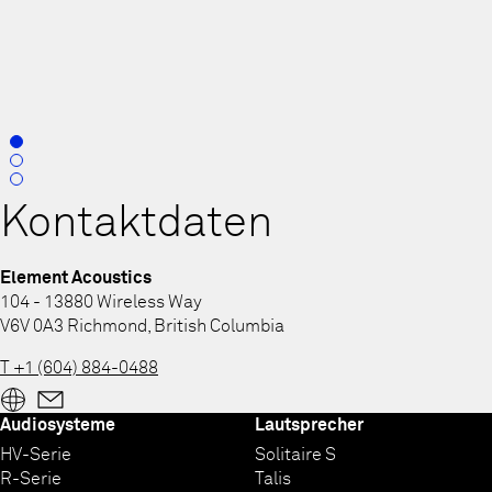
0
1
2
Kontaktdaten
Element Acoustics
104 - 13880 Wireless Way
V6V 0A3 Richmond, British Columbia
T +1 (604) 884-0488
Audiosysteme
Lautsprecher
HV-Serie
Solitaire S
R-Serie
Talis