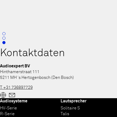
0
1
2
Kontaktdaten
Audioexpert BV
Hinthamerstraat 111
5211 MH ´s Hertogenbosch (Den Bosch)
T +31 736897729
Audiosysteme
Lautsprecher
HV-Serie
Solitaire S
R-Serie
Talis