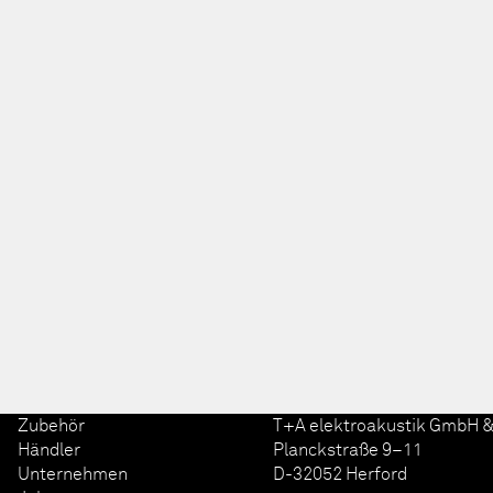
Zubehör
T+A elektroakustik GmbH &
Händler
Planckstraße 9–11
Unternehmen
D-32052 Herford