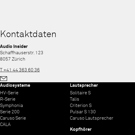
Kontaktdaten
Audio Insider
Schaffhauserstr. 123
8057 Zürich
T +41 44 363 60 36
Audiosysteme
Lautsprecher
HV-Serie
Solitaire S
R-Serie
Talis
Symphonia
Criterion S
Serie 200
Pulsar S 130
Caruso Serie
Caruso Lautsprecher
CALA
Kopfhörer