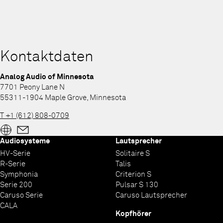
Kontaktdaten
Analog Audio of Minnesota
7701 Peony Lane N
55311-1904 Maple Grove, Minnesota
T +1 (612) 808-0709
Audiosysteme
Lautsprecher
HV-Serie
Solitaire S
R-Serie
Talis
Symphonia
Criterion S
Serie 200
Pulsar S 130
Caruso Serie
Caruso Lautsprecher
CALA
Kopfhörer