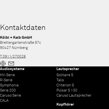
Kontaktdaten
Kölbl + Kalb GmbH
Brettergartenstraße 97c
90427 Nürnberg
T 0911/270028
Audiosysteme
Lautsprecher
HV-Serie
Solitaire S
R-Serie
Talis
Symphonia
Criterion S
Serie 200
Pulsar S 130
Caruso Serie
Caruso Lautsprecher
CALA
Kopfhörer