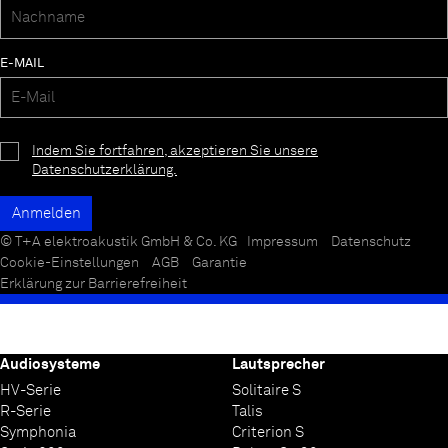
E-MAIL
Indem Sie fortfahren, akzeptieren Sie unsere
Datenschutzerklärung.
© T+A elektroakustik GmbH & Co. KG
Impressum
Datenschutz
Cookie-Einstellungen
AGB
Garantie
Erklärung zur Barrierefreiheit
Audiosysteme
Lautsprecher
HV-Serie
Solitaire S
R-Serie
Talis
Symphonia
Criterion S