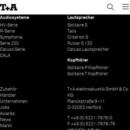
→
→
→
→
→
→
→
→
→
→
×
×
×
×
×
×
×
×
×
×
Skip
to
Content
Audiosysteme
Lautsprecher
HV-Serie
Solitaire S
R-Serie
Talis
Symphonia
Criterion S
Serie 200
Pulsar S 130
Caruso Serie
Caruso Lautsprecher
CALA
Kopfhörer
Solitaire P Kopfhörer
Solitaire T Kopfhörer
Zubehör
T+A elektroakustik GmbH & Co.
Händler
KG
Unternehmen
Planckstraße 9–11
Jobs
D-32052 Herford
Awards
T +49 (0) 5221-7676-0
News
F +49 (0) 5221-7676-76
Markt