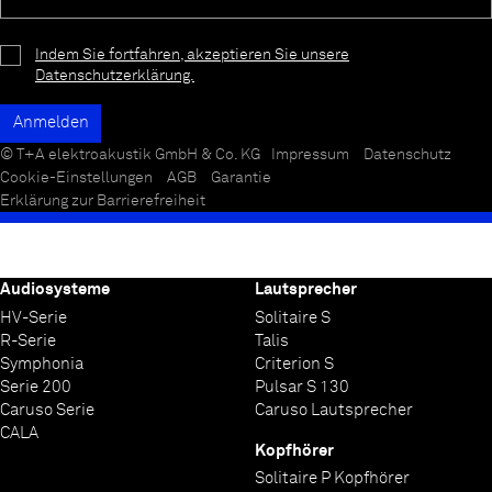
Indem Sie fortfahren, akzeptieren Sie unsere
Datenschutzerklärung.
© T+A elektroakustik GmbH & Co. KG
Impressum
Datenschutz
Cookie-Einstellungen
AGB
Garantie
Erklärung zur Barrierefreiheit
Audiosysteme
Lautsprecher
HV-Serie
Solitaire S
R-Serie
Talis
Symphonia
Criterion S
Serie 200
Pulsar S 130
Caruso Serie
Caruso Lautsprecher
CALA
Kopfhörer
Solitaire P Kopfhörer