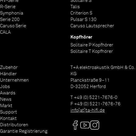
HV-Serie
Solitaire S
R-Serie
Talis
Symphonia
Criterion S
Serie 200
Pulsar S 130
Caruso Serie
Caruso Lautsprecher
CALA
Kopfhörer
Solitaire P Kopfhörer
Solitaire T Kopfhörer
Zubehör
T+A elektroakustik GmbH & Co.
Händler
KG
Unternehmen
Planckstraße 9–11
Jobs
D-32052 Herford
Awards
T +49 (0) 5221-7676-0
News
F +49 (0) 5221-7676-76
Markt
info[at]ta-hifi.de
Support
Kontakt
Distributoren
Garantie Registrierung