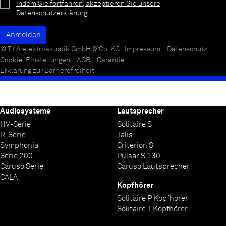
Indem Sie fortfahren, akzeptieren Sie unsere
Datenschutzerklärung.
© T+A elektroakustik GmbH & Co. KG
Impressum
Datenschutz
Cookie-Einstellungen
AGB
Garantie
Erklärung zur Barrierefreiheit
Audiosysteme
Lautsprecher
HV-Serie
Solitaire S
R-Serie
Talis
Symphonia
Criterion S
Serie 200
Pulsar S 130
Caruso Serie
Caruso Lautsprecher
CALA
Kopfhörer
Solitaire P Kopfhörer
Solitaire T Kopfhörer