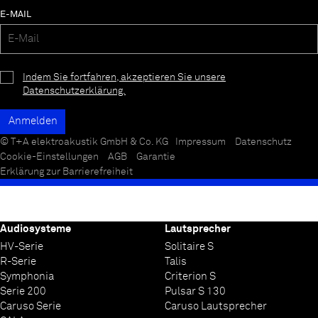
E-MAIL
Indem Sie fortfahren, akzeptieren Sie unsere
Datenschutzerklärung.
© T+A elektroakustik GmbH & Co. KG
Impressum
Datenschutz
Cookie-Einstellungen
AGB
Garantie
Erklärung zur Barrierefreiheit
Audiosysteme
Lautsprecher
HV-Serie
Solitaire S
R-Serie
Talis
Symphonia
Criterion S
Serie 200
Pulsar S 130
Caruso Serie
Caruso Lautsprecher