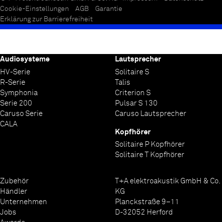
Cookie-Einstellungen
AGB
Garantie
Erklärung zur Barrierefreiheit
Audiosysteme
Lautsprecher
HV-Serie
Solitaire S
R-Serie
Talis
Symphonia
Criterion S
Serie 200
Pulsar S 130
Caruso Serie
Caruso Lautsprecher
CALA
Kopfhörer
Solitaire P Kopfhörer
Solitaire T Kopfhörer
Zubehör
T+A elektroakustik GmbH & Co.
Händler
KG
Unternehmen
Planckstraße 9–11
Jobs
D-32052 Herford