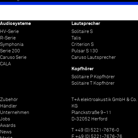
Audiosysteme
Lautsprecher
HV-Serie
Solitaire S
R-Serie
Talis
Symphonia
Criterion S
Serie 200
Pulsar S 130
Caruso Serie
Caruso Lautsprecher
CALA
Kopfhörer
Solitaire P Kopfhörer
Solitaire T Kopfhörer
Zubehör
T+A elektroakustik GmbH & Co.
Händler
KG
Unternehmen
Planckstraße 9–11
Jobs
D-32052 Herford
Awards
T +49 (0) 5221-7676-0
News
F +49 (0) 5221-7676-76