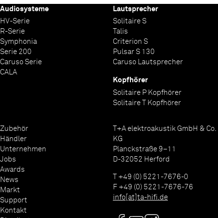
Audiosysteme
Lautsprecher
HV-Serie
Solitaire S
R-Serie
Talis
Symphonia
Criterion S
Serie 200
Pulsar S 130
Caruso Serie
Caruso Lautsprecher
CALA
Kopfhörer
Solitaire P Kopfhörer
Solitaire T Kopfhörer
Zubehör
T+A elektroakustik GmbH & Co.
Händler
KG
Unternehmen
Planckstraße 9–11
Jobs
D-32052 Herford
Awards
T +49 (0) 5221-7676-0
News
F +49 (0) 5221-7676-76
Markt
info[at]ta-hifi.de
Support
Kontakt