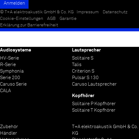
© T+A elektroakustik GmbH & Co. KG
Impressum
Datenschutz
Cookie-Einstellungen
AGB
Garantie
Erklärung zur Barrierefreiheit
Audiosysteme
Lautsprecher
HV-Serie
Solitaire S
R-Serie
Talis
Symphonia
Criterion S
Serie 200
Pulsar S 130
Caruso Serie
Caruso Lautsprecher
CALA
Kopfhörer
Solitaire P Kopfhörer
Solitaire T Kopfhörer
Zubehör
T+A elektroakustik GmbH & Co.
Händler
KG