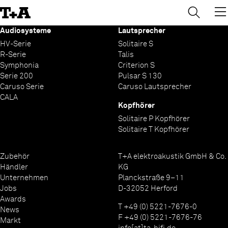
→
×
Skip
to
Content
Audiosysteme
Lautsprecher
HV-Serie
Solitaire S
R-Serie
Talis
Symphonia
Criterion S
Serie 200
Pulsar S 130
Caruso Serie
Caruso Lautsprecher
CALA
Kopfhörer
Solitaire P Kopfhörer
Solitaire T Kopfhörer
Zubehör
T+A elektroakustik GmbH & Co.
Händler
KG
Unternehmen
Planckstraße 9–11
Jobs
D-32052 Herford
Awards
T +49 (0) 5221-7676-0
News
F +49 (0) 5221-7676-76
Markt