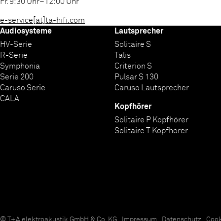
Fr. 9:30 Uhr–12:00 Uhr
e-service[at]ta-hifi.com
Audiosysteme
Lautsprecher
HV-Serie
Solitaire S
R-Serie
Talis
Symphonia
Criterion S
Serie 200
Pulsar S 130
Caruso Serie
Caruso Lautsprecher
CALA
Kopfhörer
Solitaire P Kopfhörer
Solitaire T Kopfhörer
© T+A elektroakustik GmbH & Co. KG
Impressum
Datenschutz
Cook