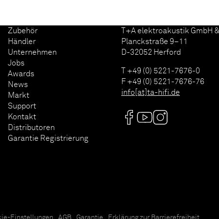
Zubehör
T+A elektroakustik GmbH &
Händler
Planckstraße 9–11
Unternehmen
D-32052 Herford
Jobs
T +49 (0) 5221-7676-0
Awards
F +49 (0) 5221-7676-76
News
info[at]ta-hifi.de
Markt
Support
Kontakt
Distributoren
Garantie Registrierung
ie-Einstellungen
AGB
Garantie
Erklärung zur Barrierefreiheit