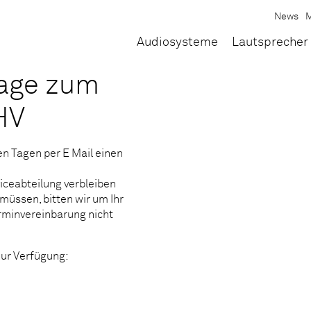
News
M
Audiosysteme
Lautsprecher
rage zum
HV
en Tagen per E Mail einen
viceabteilung verbleiben
 müssen, bitten wir um Ihr
rminvereinbarung nicht
zur Verfügung: