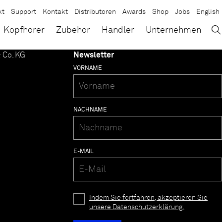
kt
Support
Kontakt
Distributoren
Awards
Shop
Jobs
English
→
×
Kopfhörer
Zubehör
Händler
Unternehmen
 Co. KG
Newsletter
VORNAME
NACHNAME
E-MAIL
Indem Sie fortfahren, akzeptieren Sie
unsere Datenschutzerklärung.