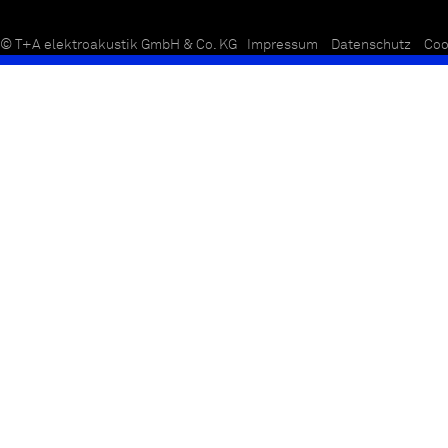
© T+A elektroakustik GmbH & Co. KG
Impressum
Datenschutz
Coo