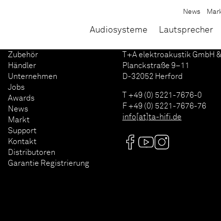
News
Mar
Audiosysteme
Lautsprecher
Zubehör
T+A elektroakustik GmbH &
Händler
Planckstraße 9–11
Unternehmen
D-32052 Herford
Jobs
T +49 (0) 5221-7676-0
Awards
F +49 (0) 5221-7676-76
News
info[at]ta-hifi.de
Markt
Support
Kontakt
Distributoren
Garantie Registrierung