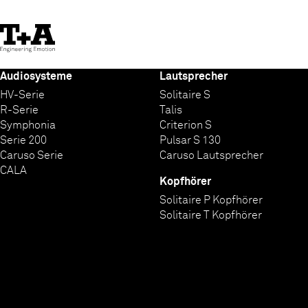
Skip
to
Content
Audiosysteme
Lautsprecher
HV-Serie
Solitaire S
R-Serie
Talis
Symphonia
Criterion S
Serie 200
Pulsar S 130
Caruso Serie
Caruso Lautsprecher
CALA
Kopfhörer
Solitaire P Kopfhörer
Solitaire T Kopfhörer