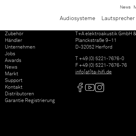
News
M
Audiosysteme
Lautsprecher
Zubehör
T+A elektroakustik GmbH &
Händler
Planckstraße 9–11
Unternehmen
D-32052 Herford
Jobs
T +49 (0) 5221-7676-0
Awards
F +49 (0) 5221-7676-76
News
info[at]ta-hifi.de
Markt
Support
Kontakt
Distributoren
Garantie Registrierung