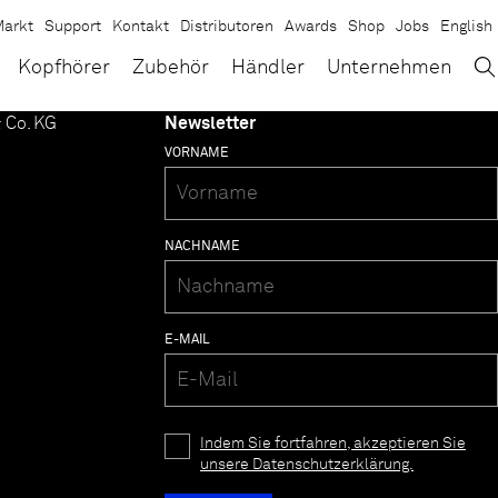
arkt
Support
Kontakt
Distributoren
Awards
Shop
Jobs
English
→
×
Kopfhörer
Zubehör
Händler
Unternehmen
 Co. KG
Newsletter
VORNAME
NACHNAME
E-MAIL
Indem Sie fortfahren, akzeptieren Sie
unsere Datenschutzerklärung.