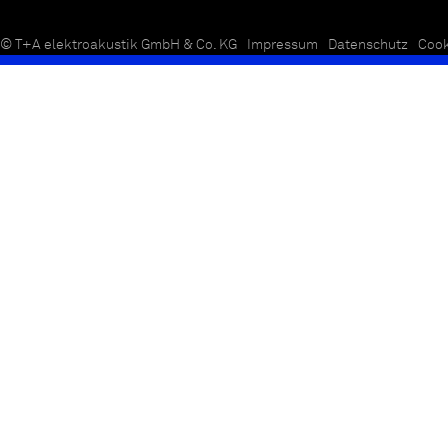
© T+A elektroakustik GmbH & Co. KG
Impressum
Datenschutz
Cook