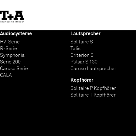
Skip
to
Content
Audiosysteme
Lautsprecher
HV-Serie
Solitaire S
R-Serie
Talis
Symphonia
Criterion S
Serie 200
Pulsar S 130
Caruso Serie
Caruso Lautsprecher
CALA
Kopfhörer
Solitaire P Kopfhörer
Solitaire T Kopfhörer