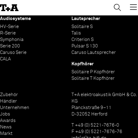
→
×
Skip
to
Content
Audiosysteme
Lautsprecher
HV-Serie
Solitaire S
R-Serie
Talis
Symphonia
Criterion S
Serie 200
Pulsar S 130
Caruso Serie
Caruso Lautsprecher
CALA
Kopfhörer
Solitaire P Kopfhörer
Solitaire T Kopfhörer
Zubehör
T+A elektroakustik GmbH & Co.
Händler
KG
Unternehmen
Planckstraße 9–11
Jobs
D-32052 Herford
Awards
T +49 (0) 5221-7676-0
News
F +49 (0) 5221-7676-76
Markt